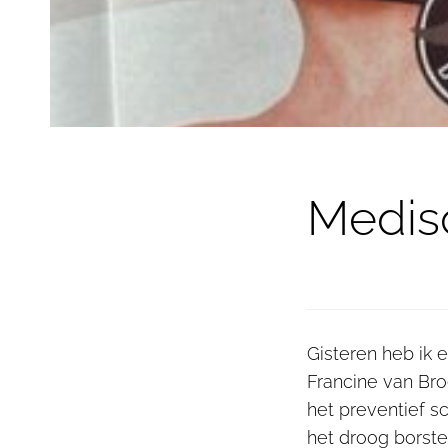
Medis
Gisteren heb ik 
Francine van Bro
het preventief s
het droog borste