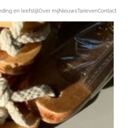
ding en leefstijl
Over mij
Nieuws
Tarieven
Contact