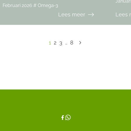
Januar
Februari 2026 # Omega-3
Lees meer
Lees 
1
2
3
…
8