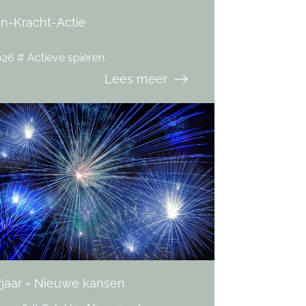
en-Kracht-Actie
026 # Actieve spieren
Lees meer
jaar = Nieuwe kansen