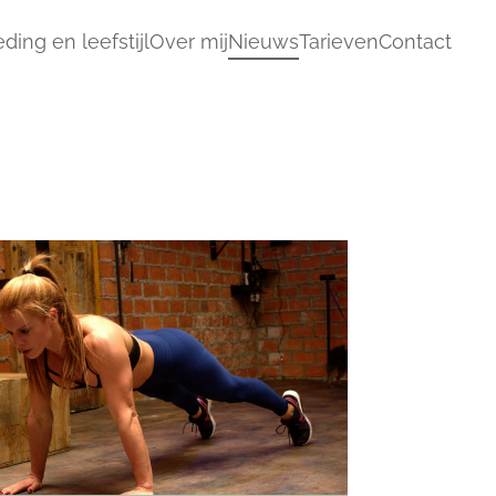
ding en leefstijl
Over mij
Nieuws
Tarieven
Contact