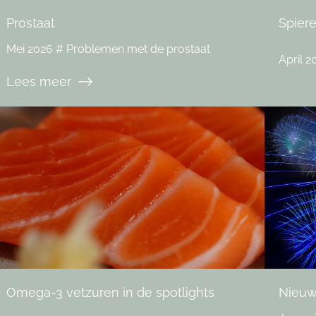
Prostaat
Spier
Mei 2026 # Problemen met de prostaat
April 2
Lees meer
Omega-3 vetzuren in de spotlights
Nieuw