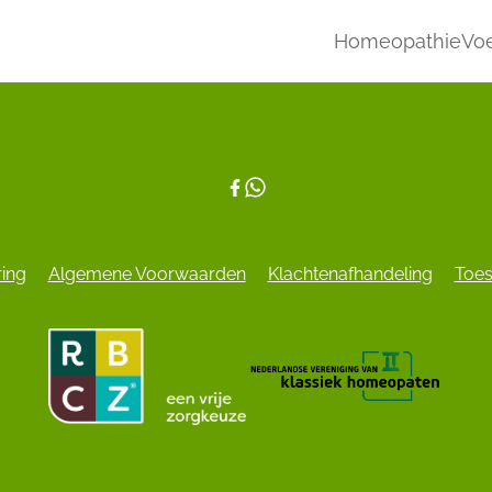
Homeopathie
Voe
ring
Algemene Voorwaarden
Klachtenafhandeling
Toes