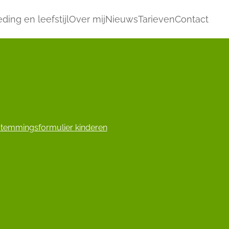
ding en leefstijl
Over mij
Nieuws
Tarieven
Contact
temmingsformulier kinderen