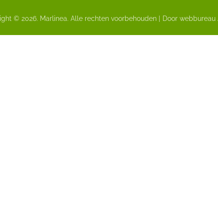
ght © 2026. Marlinea. Alle rechten voorbehouden |
Door webbureau