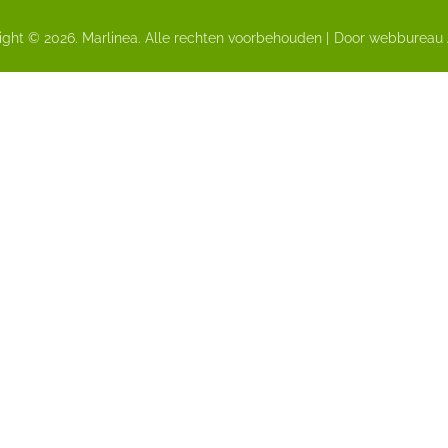
ght © 2026. Marlinea. Alle rechten voorbehouden |
Door webbureau