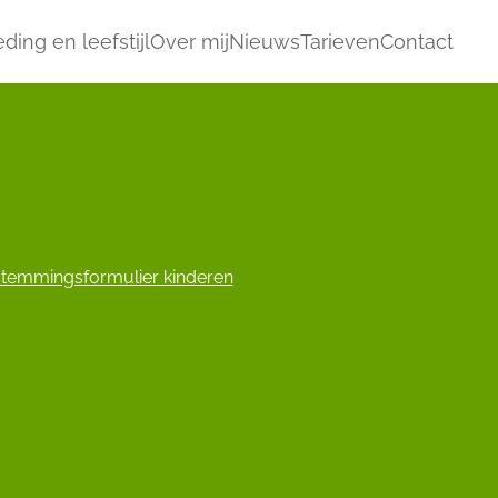
ding en leefstijl
Over mij
Nieuws
Tarieven
Contact
temmingsformulier kinderen