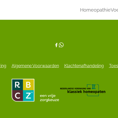
Homeopathie
Voe
ring
Algemene Voorwaarden
Klachtenafhandeling
Toes