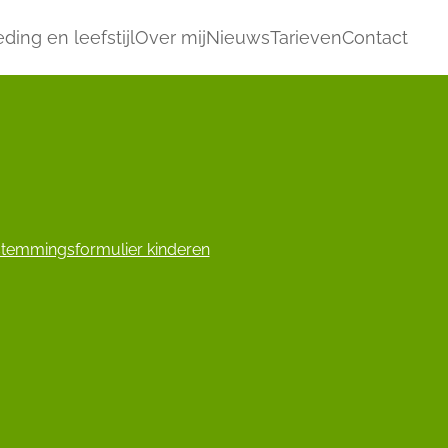
ding en leefstijl
Over mij
Nieuws
Tarieven
Contact
temmingsformulier kinderen