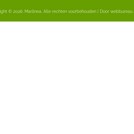
ght © 2026. Marlinea. Alle rechten voorbehouden |
Door webbureau