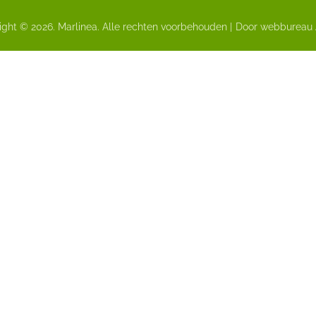
ght © 2026. Marlinea. Alle rechten voorbehouden |
Door webbureau