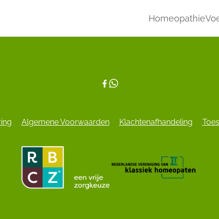
Homeopathie
Voe
ring
Algemene Voorwaarden
Klachtenafhandeling
Toes