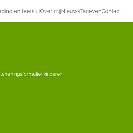
ding en leefstijl
Over mij
Nieuws
Tarieven
Contact
temmingsformulier kinderen