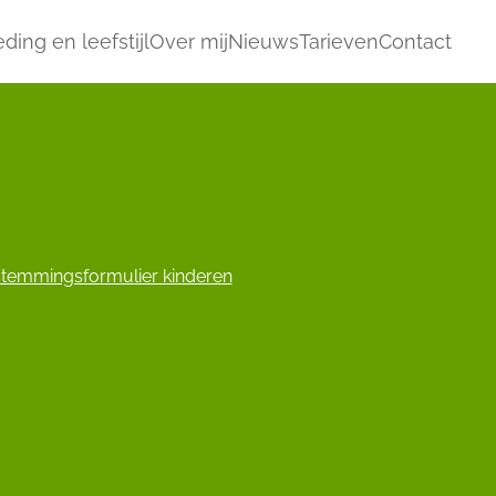
ding en leefstijl
Over mij
Nieuws
Tarieven
Contact
temmingsformulier kinderen