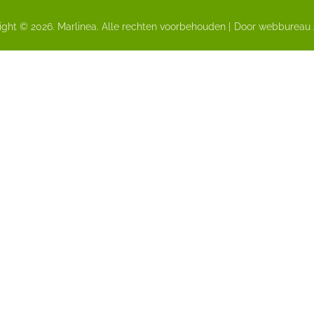
ght © 2026. Marlinea. Alle rechten voorbehouden |
Door webbureau