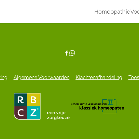
Homeopathie
Voe
ring
Algemene Voorwaarden
Klachtenafhandeling
Toes