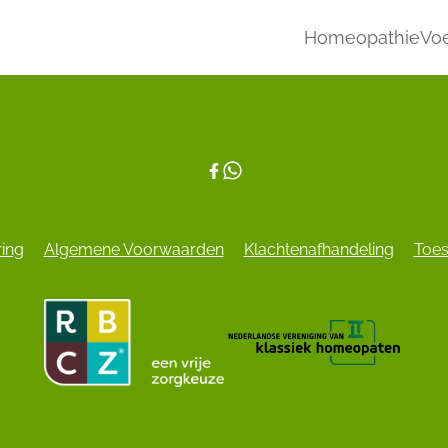
Homeopathie
Voe
ring
Algemene Voorwaarden
Klachtenafhandeling
Toes