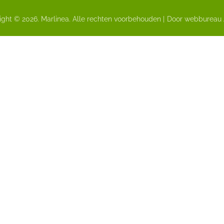
ght © 2026. Marlinea. Alle rechten voorbehouden |
Door webbureau