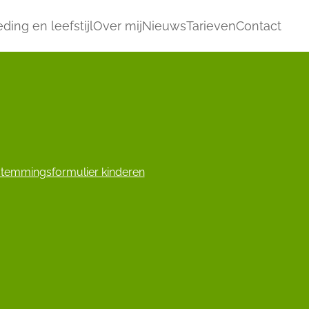
ding en leefstijl
Over mij
Nieuws
Tarieven
Contact
temmingsformulier kinderen